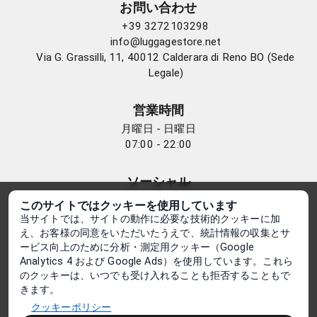
お問い合わせ
+39 3272103298
info@luggagestore.net
Via G. Grassilli, 11, 40012 Calderara di Reno BO (Sede
Legale)
営業時間
月曜日 - 日曜日
07:00 - 22:00
ソーシャル
このサイトではクッキーを使用しています
当サイトでは、サイトの動作に必要な技術的クッキーに加
え、お客様の同意をいただいたうえで、統計情報の収集とサ
プライバシーポリシー
ービス向上のために分析・測定用クッキー（Google
プライバシー通知
Analytics 4 および Google Ads）を使用しています。これら
利用規約
のクッキーは、いつでも受け入れることも拒否することもで
Cookieポリシー
きます。
クッキー設定を管理する
クッキーポリシー